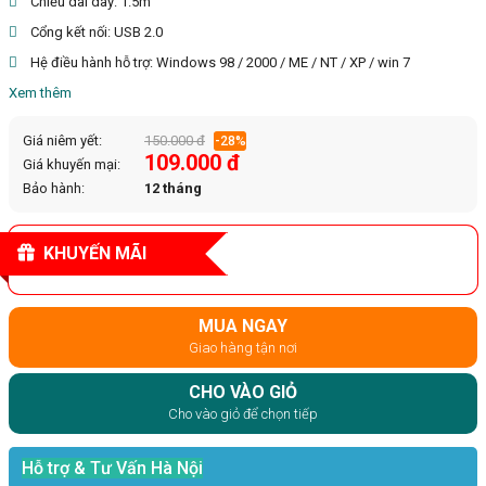
Chiều dài dây: 1.5m
Cổng kết nối: USB 2.0
Hệ điều hành hỗ trợ: Windows 98 / 2000 / ME / NT / XP / win 7
Xem thêm
Giá niêm yết:
150.000 đ
-28%
109.000 đ
Giá khuyến mại:
Bảo hành:
12 tháng
KHUYẾN MÃI
MUA NGAY
Giao hàng tận nơi
CHO VÀO GIỎ
Cho vào giỏ để chọn tiếp
Hỗ trợ & Tư Vấn Hà Nội