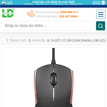
Hỗ trợ mua hàng:
0964 864 911
Hỗ trợ bảo hành:
034 607 6066
TRANG CHỦ
PHỤ KIỆN
CHUỘT CÓ DÂY EDRA EM606 (USB/LED)