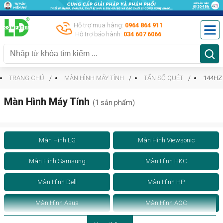
Hỗ trợ mua hàng:
0964 864 911
Hỗ trợ bảo hành:
034 607 6066
TRANG CHỦ
MÀN HÌNH MÁY TÍNH
TẨN SỐ QUÉT
144HZ
Màn Hình Máy Tính
(1 sản phẩm)
Màn Hình LG
Màn Hình Viewsonic
Màn Hình Samsung
Màn Hình HKC
Màn Hình Dell
Màn Hình HP
Màn Hình Asus
Màn Hình AOC