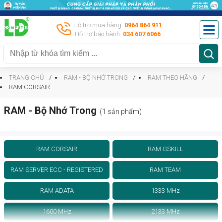
Hỗ trợ mua hàng:
0964 864 911
Hỗ trợ bảo hành:
034 607 6066
TRANG CHỦ
RAM - BỘ NHỚ TRONG
RAM THEO HÃNG
RAM CORSAIR
RAM - Bộ Nhớ Trong
(1 sản phẩm)
RAM CORSAIR
RAM GSKILL
RAM SERVER ECC - REGISTERED
RAM TEAM
RAM ADATA
1333 MHz
1600 MHz
2133 MHz