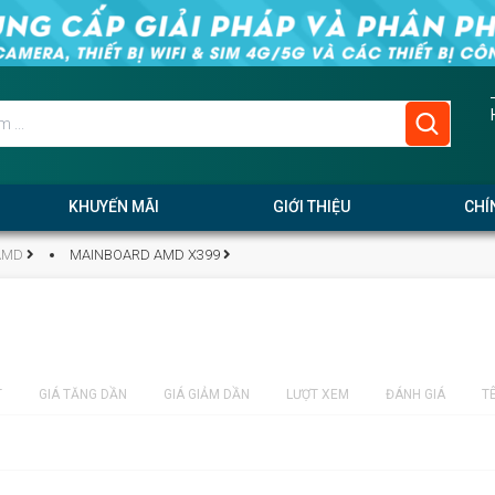
KHUYẾN MÃI
GIỚI THIỆU
CHÍ
AMD
MAINBOARD AMD X399
T
GIÁ TĂNG DẦN
GIÁ GIẢM DẦN
LƯỢT XEM
ĐÁNH GIÁ
T