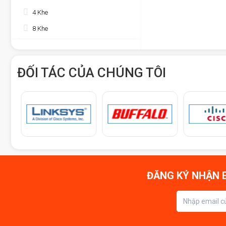
4 Khe
8 Khe
ĐỐI TÁC CỦA CHÚNG TÔI
ĐĂNG KÝ NHẬN E