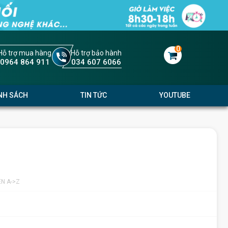
0
Hỗ trợ mua hàng
Hỗ trợ bảo hành
0964 864 911
034 607 6066
NH SÁCH
TIN TỨC
YOUTUBE
ÊN A->Z