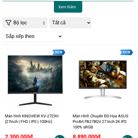
Xem thêm
Bộ lọc
NEW
NEW
Màn hình KINGVIEW KV-2723H
Màn Hình Chuyên Đồ Họa ASUS
(27inch | FHD | IPS | 100Hz)
ProArt PA278QV 27 Inch 2K IPS
100% sRGB
2.300.000đ
8.890.000đ