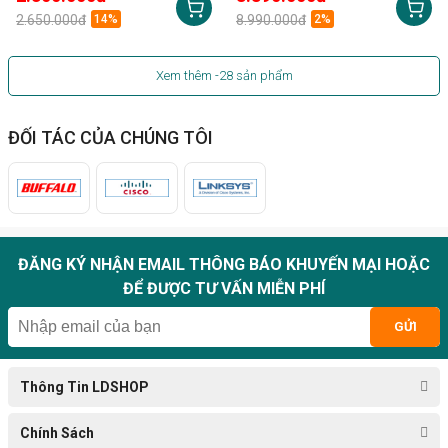
2.650.000đ
14%
8.990.000đ
2%
Xem thêm
-28
sản phẩm
ĐỐI TÁC CỦA CHÚNG TÔI
ĐĂNG KÝ NHẬN EMAIL THÔNG BÁO KHUYẾN MẠI HOẶC
ĐỂ ĐƯỢC TƯ VẤN MIỄN PHÍ
GỬI
Thông Tin LDSHOP
Chính Sách