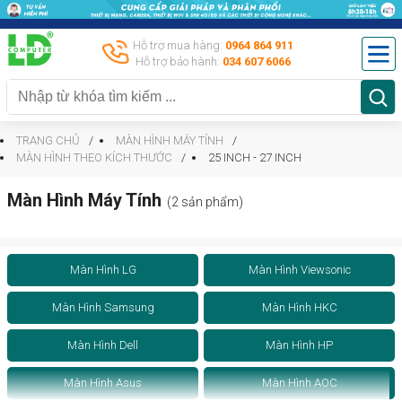
Hỗ trợ mua hàng:
0964 864 911
Hỗ trợ bảo hành:
034 607 6066
TRANG CHỦ
MÀN HÌNH MÁY TÍNH
MÀN HÌNH THEO KÍCH THƯỚC
25 INCH - 27 INCH
Màn Hình Máy Tính
(2 sản phẩm)
Màn Hình LG
Màn Hình Viewsonic
Màn Hình Samsung
Màn Hình HKC
Màn Hình Dell
Màn Hình HP
Màn Hình Asus
Màn Hình AOC