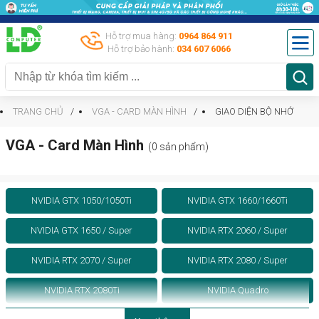
Hỗ trợ mua hàng:
0964 864 911
Hỗ trợ bảo hành:
034 607 6066
TRANG CHỦ
VGA - CARD MÀN HÌNH
GIAO DIỆN BỘ NHỚ
VGA - Card Màn Hình
(0 sản phẩm)
NVIDIA GTX 1050/1050Ti
NVIDIA GTX 1660/1660Ti
NVIDIA GTX 1650 / Super
NVIDIA RTX 2060 / Super
NVIDIA RTX 2070 / Super
NVIDIA RTX 2080 / Super
NVIDIA RTX 2080Ti
NVIDIA Quadro