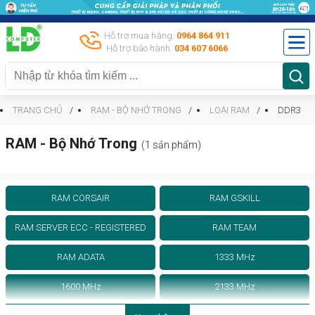
Hỗ trợ mua hàng:
0964 864 911
Hỗ trợ bảo hành:
034 607 6066
TRANG CHỦ
RAM - BỘ NHỚ TRONG
LOẠI RAM
DDR3
RAM - Bộ Nhớ Trong
(1 sản phẩm)
RAM CORSAIR
RAM GSKILL
RAM SERVER ECC - REGISTERED
RAM TEAM
RAM ADATA
1333 MHz
1600 MHz
2133 MHz