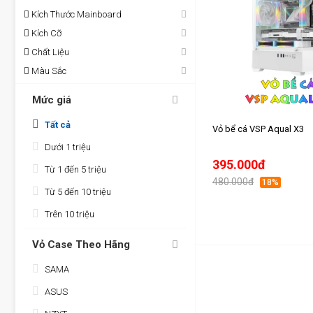
Kích Thước Mainboard
Kích Cỡ
Chất Liệu
Màu Sắc
Mức giá
Tất cả
Vỏ bể cá VSP Aqual X3
Dưới 1 triệu
395.000đ
Từ 1 đến 5 triệu
480.000đ
18%
Từ 5 đến 10 triệu
Trên 10 triệu
Vỏ Case Theo Hãng
SAMA
ASUS