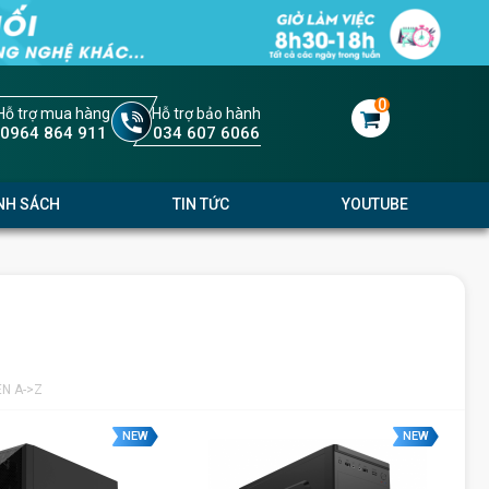
0
Hỗ trợ mua hàng
Hỗ trợ bảo hành
0964 864 911
034 607 6066
NH SÁCH
TIN TỨC
YOUTUBE
ÊN A->Z
NEW
NEW