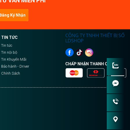
TƯ VẤN MIỄN PHÍ
Đăng Ký Nhận
Tin
CÔNG TY TNHH THIẾT BỊ SỐ
TIN TỨC
LDSHOP
Tin tức
Tin nội bộ
Tin Khuyến Mãi
CHẤP NHẬN THANH QUA:
Bảo hành - Driver
Chính Sách