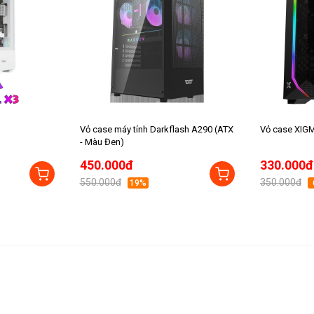
Vỏ case máy tính Darkflash A290 (ATX
Vỏ case XIGM
- Màu Đen)
450.000đ
330.000đ
550.000đ
350.000đ
19%