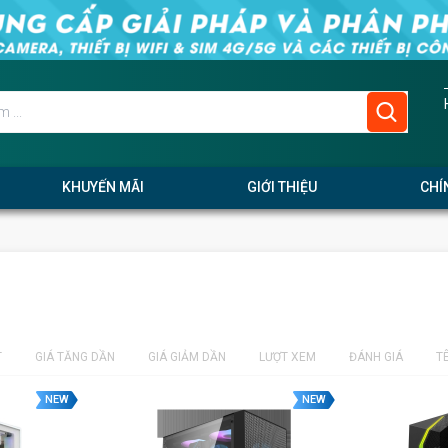
KHUYẾN MÃI
GIỚI THIỆU
CHÍ
T
GIÁ TĂNG DẦN
GIÁ GIẢM DẦN
LƯỢT XEM
ĐÁNH GIÁ
T
NEW
NEW