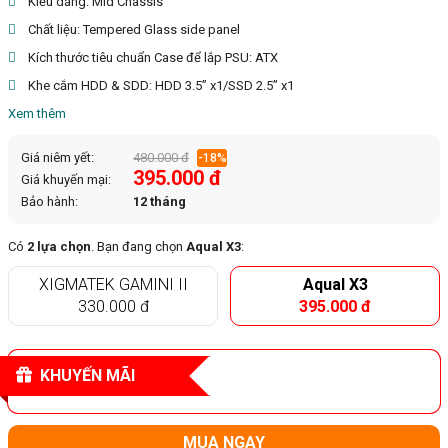
Kiểu dáng: Mid Chassis
Chất liệu: Tempered Glass side panel
Kích thước tiêu chuẩn Case để lắp PSU: ATX
Khe cắm HDD & SDD: HDD 3.5” x1/SSD 2.5” x1
Xem thêm
Giá niêm yết:
480.000 đ
-18%
395.000 đ
Giá khuyến mại:
Bảo hành:
12 tháng
Có
2 lựa chọn
. Bạn đang chọn
Aqual X3
:
XIGMATEK GAMINI II
Aqual X3
330.000 đ
395.000 đ
KHUYẾN MÃI
MUA NGAY