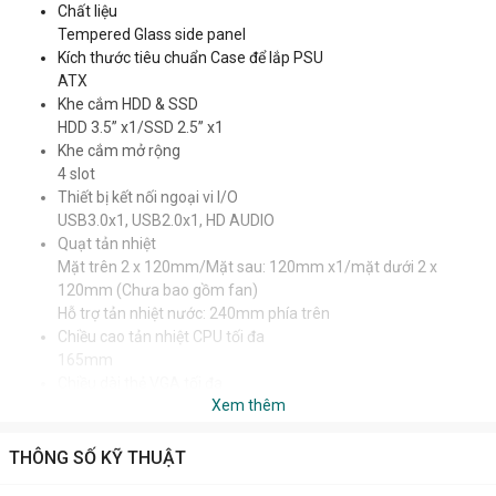
Chất liệu
Tempered Glass side panel
Kích thước tiêu chuẩn Case để lắp PSU
ATX
Khe cắm HDD & SSD
HDD 3.5” x1/SSD 2.5” x1
Khe cắm mở rộng
4 slot
Thiết bị kết nối ngoại vi I/O
USB3.0x1, USB2.0x1, HD AUDIO
Quạt tản nhiệt
Mặt trên 2 x 120mm/Mặt sau: 120mm x1/mặt dưới 2 x
120mm (Chưa bao gồm fan)
Hỗ trợ tản nhiệt nước: 240mm phía trên
Chiều cao tản nhiệt CPU tối đa
165mm
Chiều dài thẻ VGA tối đa
Xem thêm
280mm
Hỗ trợ bo mạch chủ
Micro ATX/ITX
THÔNG SỐ KỸ THUẬT
Kích thước vỏ case