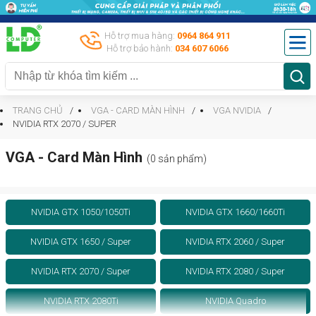
Hỗ trợ mua hàng:
0964 864 911
Hỗ trợ bảo hành:
034 607 6066
TRANG CHỦ
VGA - CARD MÀN HÌNH
VGA NVIDIA
NVIDIA RTX 2070 / SUPER
VGA - Card Màn Hình
(0 sản phẩm)
NVIDIA GTX 1050/1050Ti
NVIDIA GTX 1660/1660Ti
NVIDIA GTX 1650 / Super
NVIDIA RTX 2060 / Super
NVIDIA RTX 2070 / Super
NVIDIA RTX 2080 / Super
NVIDIA RTX 2080Ti
NVIDIA Quadro