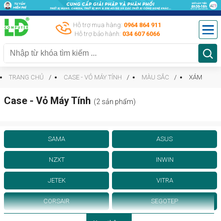
Hỗ trợ mua hàng:
0964 864 911
Hỗ trợ bảo hành:
034 607 6066
TRANG CHỦ
CASE - VỎ MÁY TÍNH
MÀU SẮC
XÁM
Case - Vỏ Máy Tính
(2 sản phẩm)
SAMA
ASUS
NZXT
INWIN
JETEK
VITRA
CORSAIR
SEGOTEP