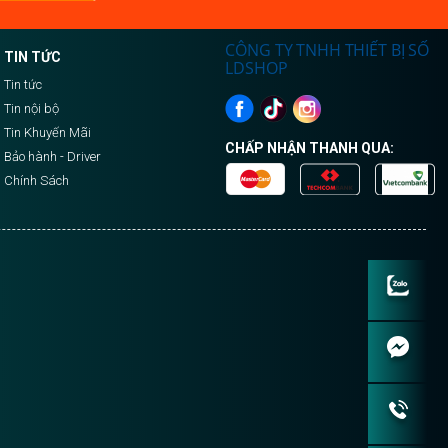
Tin
CÔNG TY TNHH THIẾT BỊ SỐ
TIN TỨC
LDSHOP
Tin tức
Tin nội bộ
Tin Khuyến Mãi
CHẤP NHẬN THANH QUA:
Bảo hành - Driver
Chính Sách