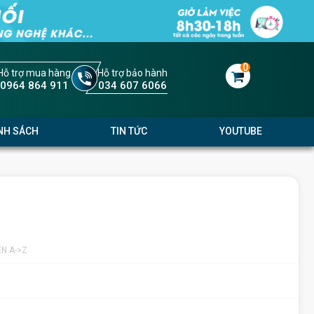
0
Hỗ trợ mua hàng
Hỗ trợ bảo hành
0964 864 911
034 607 6066
NH SÁCH
TIN TỨC
YOUTUBE
ÊN A->Z