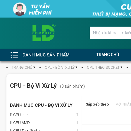
DANH MỤC SẢN PHẨM
TRANG CHỦ
TRANG CHỦ
CPU - BỘ VI XỬ LÝ
CPU THEO SOCKET
CPU - Bộ Vi Xử Lý
(0 sản phẩm)
Sắp xếp theo
MỚI NHẤ
DANH MỤC CPU - BỘ VI XỬ LÝ
CPU Intel
CPU AMD
CPU Theo Socket