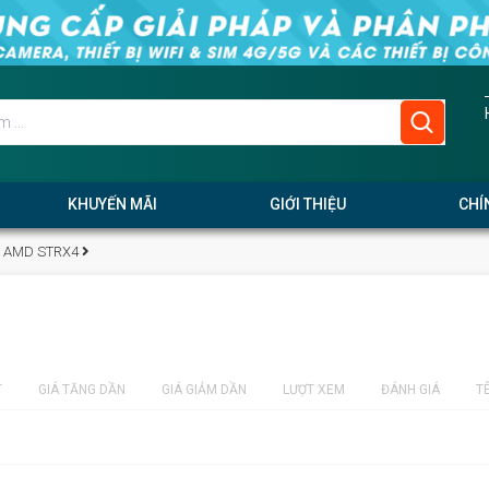
KHUYẾN MÃI
GIỚI THIỆU
CHÍ
AMD STRX4
T
GIÁ TĂNG DẦN
GIÁ GIẢM DẦN
LƯỢT XEM
ĐÁNH GIÁ
T