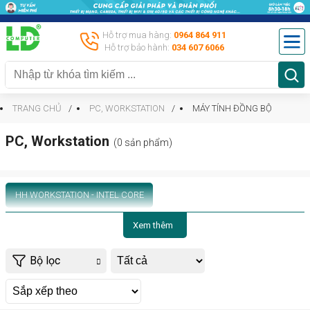
Hỗ trợ mua hàng:
0964 864 911
Hỗ trợ bảo hành:
034 607 6066
TRANG CHỦ
PC, WORKSTATION
MÁY TÍNH ĐỒNG BỘ
PC, Workstation
(0 sản phẩm)
HH WORKSTATION - INTEL CORE
Xem thêm
Bộ lọc