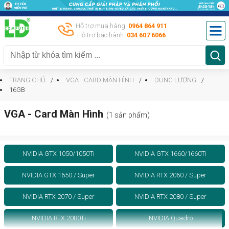
Hỗ trợ mua hàng:
0964 864 911
Hỗ trợ bảo hành:
034 607 6066
TRANG CHỦ
VGA - CARD MÀN HÌNH
DUNG LƯỢNG
16GB
VGA - Card Màn Hình
(1 sản phẩm)
NVIDIA GTX 1050/1050Ti
NVIDIA GTX 1660/1660Ti
NVIDIA GTX 1650 / Super
NVIDIA RTX 2060 / Super
NVIDIA RTX 2070 / Super
NVIDIA RTX 2080 / Super
NVIDIA RTX 2080Ti
NVIDIA Quadro