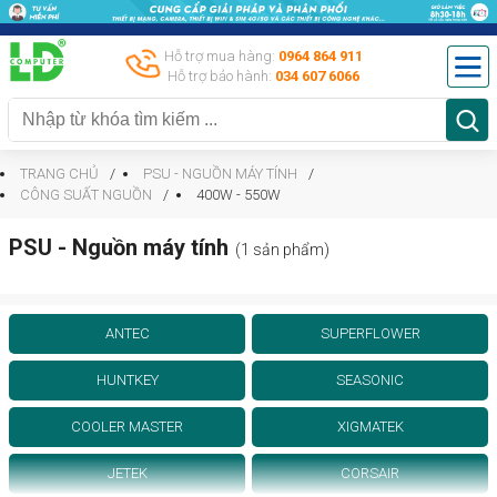
Hỗ trợ mua hàng:
0964 864 911
Hỗ trợ bảo hành:
034 607 6066
TRANG CHỦ
PSU - NGUỒN MÁY TÍNH
CÔNG SUẤT NGUỒN
400W - 550W
PSU - Nguồn máy tính
(1 sản phẩm)
ANTEC
SUPERFLOWER
HUNTKEY
SEASONIC
COOLER MASTER
XIGMATEK
JETEK
CORSAIR