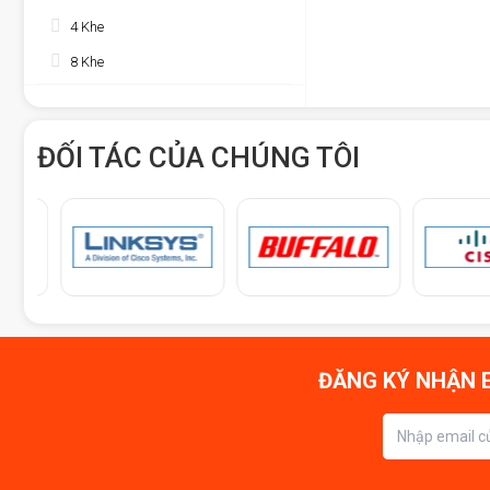
4 Khe
8 Khe
ĐỐI TÁC CỦA CHÚNG TÔI
ĐĂNG KÝ NHẬN E