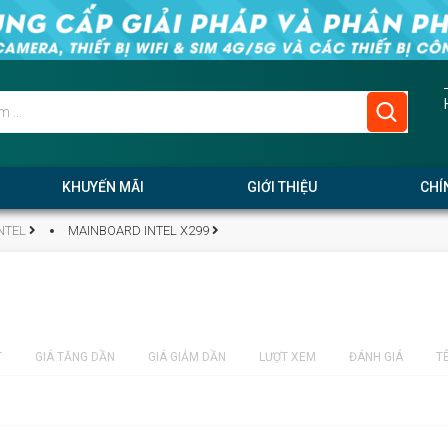
KHUYẾN MÃI
GIỚI THIỆU
CHÍ
NTEL
MAINBOARD INTEL X299
T
GIÁ TĂNG DẦN
GIÁ GIẢM DẦN
LƯỢT XEM
ĐÁNH GIÁ
T