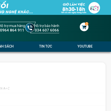
0
Hỗ trợ mua hàng
Hỗ trợ bảo hành
0964 864 911
034 607 6066
NH SÁCH
TIN TỨC
YOUTUBE
ÊN A->Z