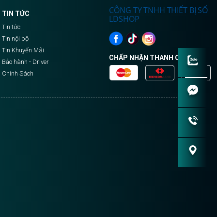
CÔNG TY TNHH THIẾT BỊ SỐ
TIN TỨC
LDSHOP
Tin tức
Tin nội bộ
Tin Khuyến Mãi
CHẤP NHẬN THANH QUA:
Bảo hành - Driver
Chính Sách