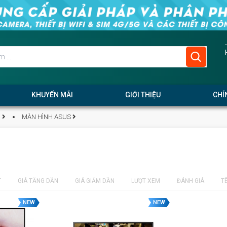
KHUYẾN MÃI
GIỚI THIỆU
CHÍ
G
MÀN HÌNH ASUS
T
GIÁ TĂNG DẦN
GIÁ GIẢM DẦN
LƯỢT XEM
ĐÁNH GIÁ
T
NEW
NEW