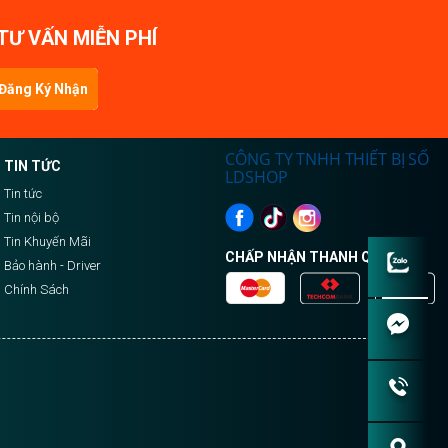
TƯ VẤN MIỄN PHÍ
Đăng Ký Nhận
Tin
CÔNG TY TNHH THIẾT BỊ SỐ
TIN TỨC
LDSHOP
Tin tức
Tin nội bộ
Tin Khuyến Mãi
CHẤP NHẬN THANH QUA:
Bảo hành - Driver
Chính Sách