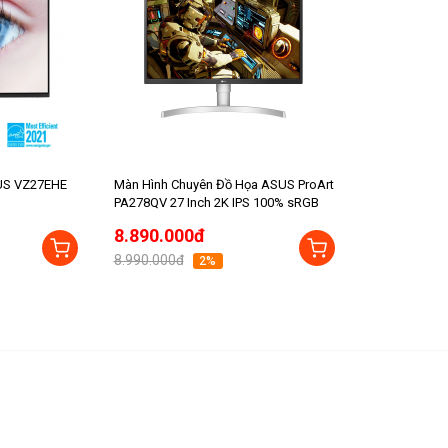
US VZ27EHE
Màn Hình Chuyên Đồ Họa ASUS ProArt
PA278QV 27 Inch 2K IPS 100% sRGB
8.890.000đ
8.990.000đ
2%