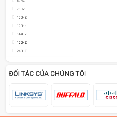
60HZ
75HZ
100HZ
120Hz
144HZ
165HZ
240HZ
ĐỐI TÁC CỦA CHÚNG TÔI