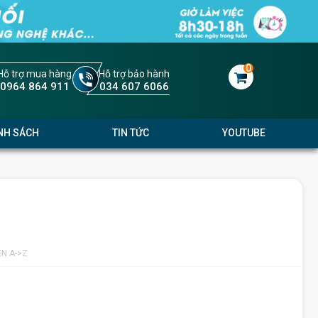
0
Hỗ trợ mua hàng
Hỗ trợ bảo hành
0964 864 911
034 607 6066
NH SÁCH
TIN TỨC
YOUTUBE
ÊN A->Z