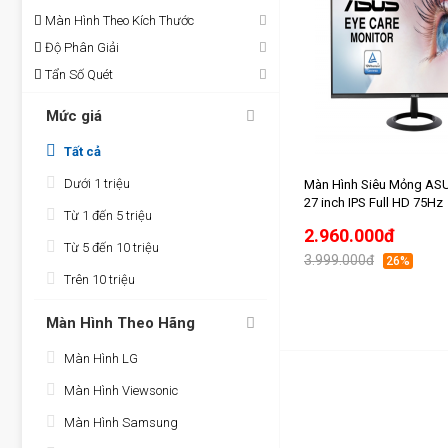
Màn Hình Theo Kích Thước
Độ Phân Giải
Tẩn Số Quét
Mức giá
Tất cả
Dưới 1 triệu
Màn Hình Siêu Mỏng AS
27 inch IPS Full HD 75Hz
Từ 1 đến 5 triệu
2.960.000đ
Từ 5 đến 10 triệu
3.999.000đ
26%
Trên 10 triệu
Màn Hình Theo Hãng
Màn Hình LG
Màn Hình Viewsonic
Màn Hình Samsung