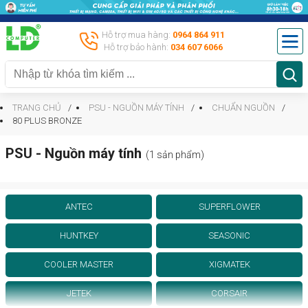
Hỗ trợ mua hàng:
0964 864 911
Hỗ trợ bảo hành:
034 607 6066
TRANG CHỦ
PSU - NGUỒN MÁY TÍNH
CHUẨN NGUỒN
80 PLUS BRONZE
PSU - Nguồn máy tính
(1 sản phẩm)
ANTEC
SUPERFLOWER
HUNTKEY
SEASONIC
COOLER MASTER
XIGMATEK
JETEK
CORSAIR