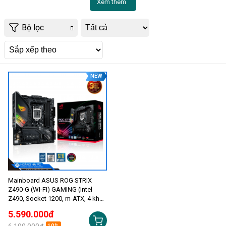
Xem thêm
Bộ lọc
NEW
Mainboard ASUS ROG STRIX
Z490-G (WI-FI) GAMING (Intel
Z490, Socket 1200, m-ATX, 4 khe
RAM DDR4)
5.590.000đ