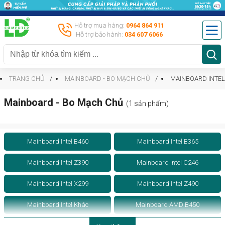
Hỗ trợ mua hàng:
0964 864 911
Hỗ trợ bảo hành:
034 607 6066
TRANG CHỦ
MAINBOARD - BO MẠCH CHỦ
MAINBOARD INTEL
Mainboard - Bo Mạch Chủ
(1 sản phẩm)
Mainboard Intel B460
Mainboard Intel B365
Mainboard Intel Z390
Mainboard Intel C246
Mainboard Intel X299
Mainboard Intel Z490
Mainboard Intel Khác
Mainboard AMD B450