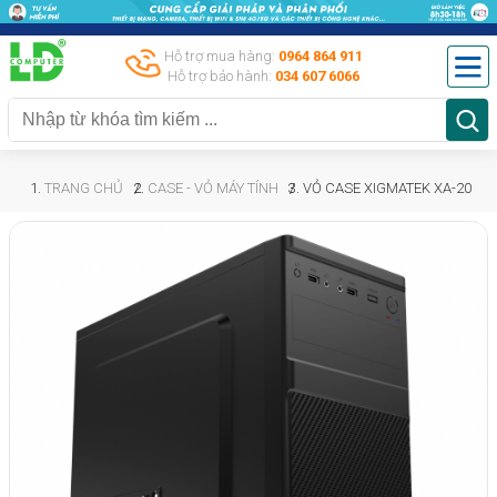
Hỗ trợ mua hàng:
0964 864 911
Hỗ trợ bảo hành:
034 607 6066
TRANG CHỦ
CASE - VỎ MÁY TÍNH
VỎ CASE XIGMATEK XA-20