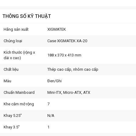
THÔNG SỐ KỸ THUẬT
Hãng sản xuất
XIGMATEK
Chủng loại
Case XIGMATEK XA-20
Kích thước (rộng x
188 x 370 x 413 mm
dài x cao)
Chất liệu
Thép cao cấp, nhôm cao cấp
Màu
Đen/Ghi
Chuẩn Mainboard
Mini-ITX, Micro-ATX, ATX
Khe cắm mở rộng
7
Khay 5.25”
N/A
Khay 3.5''
1