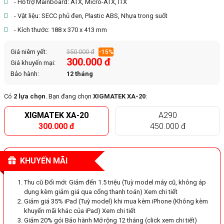
- Hỗ trợ Mainboard: ATX, Micro-ATX, ITX
- Vật liệu: SECC phủ đen, Plastic ABS, Nhựa trong suốt
- Kích thước: 188 x 370 x 413 mm
Giá niêm yết:
350.000 đ
-15%
300.000 đ
Giá khuyến mại:
Bảo hành:
12 tháng
Có
2 lựa chọn
. Bạn đang chọn
XIGMATEK XA-20
:
XIGMATEK XA-20
A290
300.000 đ
450.000 đ
KHUYẾN MÃI
Thu cũ Đổi mới: Giảm đến 1.5 triệu (Tuỳ model máy cũ, không áp
dụng kèm giảm giá qua cổng thanh toán) Xem chi tiết
Giảm giá 35% iPad (Tuỳ model) khi mua kèm iPhone (Không kèm
khuyến mãi khác của iPad) Xem chi tiết
Giảm 20% gói Bảo hành Mở rộng 12 tháng (click xem chi tiết)