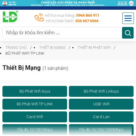
Hỗ trợ mua hàng:
0964 864 911
Hỗ trợ bảo hành:
034 607 6066
TRANG CHỦ
THIẾT BỊ MẠNG
THIẾT BỊ PHÁT WIFI
BỘ PHÁT WIFI TP-LINK
Thiết Bị Mạng
(1 sản phẩm)
Bộ Phát Wifi Asus
Bộ Phát Wifi Linksys
Bộ Phát Wifi TP-LINK
USB- Wifi
Card Wifi
Card Lan
Tốc độ 10/100 Mbps
Tốc độ 10/100/1000Mbps