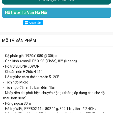
Hỗ trợ & Tư Vấn Hà Nội
MÔ TẢ SẢN PHẨM
- Độ phân giải 1920x1080 @ 30fps
- Ống kính 4mm@ F2.0, 98°(Chéo), 82° (Ngang)
- Hỗ trợ 3D DNR , DWDR
- Chuấn nén H.265/H.264
- Hỗ trợ khe cắm thẻ nhớ đến 512GB
- Tích hợp Micro
- Tích hợp đèn màu ban đêm 15m
- Nháy đèn khi phát hiện chuyển động (không áp dụng cho chế độ
màu ban đêm)
- Hồng ngoại 30m
- Hỗ trợ WiFi , IEEE802.11b, 802.11g, 802.11n , tần số 2.4GHz