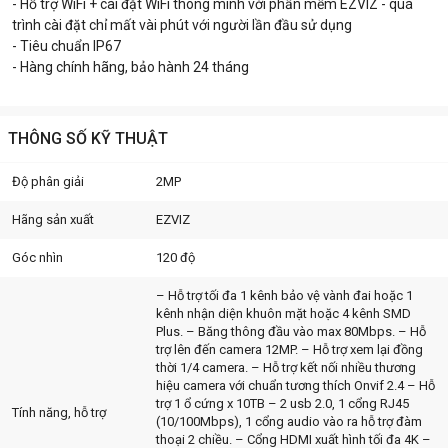
- Hỗ trợ WiFi + cài đặt WiFi thông minh với phần mềm EZVIZ - quá
trình cài đặt chỉ mất vài phút với người lần đầu sử dụng
- Tiêu chuẩn IP67
- Hàng chính hãng, bảo hành 24 tháng
THÔNG SỐ KỸ THUẬT
Độ phân giải
2MP
Hãng sản xuất
EZVIZ
Góc nhìn
120 độ
– Hỗ trợ tối đa 1 kênh bảo vệ vành đai hoặc 1
kênh nhận diện khuôn mặt hoặc 4 kênh SMD
Plus. – Băng thông đầu vào max 80Mbps. – Hỗ
trợ lên đến camera 12MP. – Hỗ trợ xem lại đồng
thời 1/4 camera. – Hỗ trợ kết nối nhiều thương
hiệu camera với chuẩn tương thích Onvif 2.4 – Hỗ
trợ 1 ổ cứng x 10TB – 2 usb 2.0, 1 cổng RJ45
Tính năng, hỗ trợ
(10/100Mbps), 1 cổng audio vào ra hỗ trợ đàm
thoại 2 chiều. – Cổng HDMI xuất hình tối đa 4K –