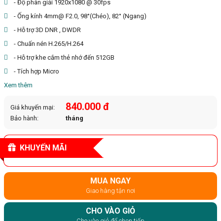
- Độ phân giải 1920x1080 @ 30fps
- Ống kính 4mm@ F2.0, 98°(Chéo), 82° (Ngang)
- Hỗ trợ 3D DNR , DWDR
- Chuấn nén H.265/H.264
- Hỗ trợ khe cắm thẻ nhớ đến 512GB
- Tích hợp Micro
Xem thêm
840.000 đ
Giá khuyến mại:
Bảo hành:
tháng
KHUYẾN MÃI
MUA NGAY
Giao hàng tận nơi
CHO VÀO GIỎ
Cho vào giỏ để chọn tiếp