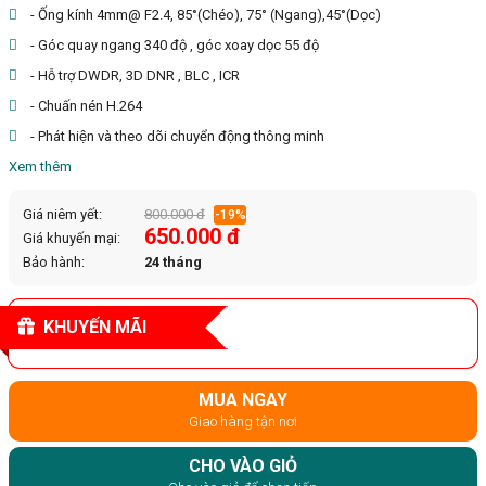
- Ống kính 4mm@ F2.4, 85°(Chéo), 75° (Ngang),45°(Dọc)
- Góc quay ngang 340 độ , góc xoay dọc 55 độ
- Hỗ trợ DWDR, 3D DNR , BLC , ICR
- Chuấn nén H.264
- Phát hiện và theo dõi chuyển động thông minh
Xem thêm
Giá niêm yết:
800.000 đ
-19%
650.000 đ
Giá khuyến mại:
Bảo hành:
24 tháng
KHUYẾN MÃI
MUA NGAY
Giao hàng tận nơi
CHO VÀO GIỎ