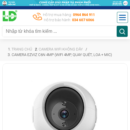
Hỗ trợ mua hàng:
0964 864 911
Hỗ trợ bảo hành:
034 607 6066
TRANG CHỦ
CAMERA WIFI KHÔNG DÂY
CAMERA EZVIZ C6N 4MP (WIFI 4MP, QUAY QUÉT, LOA + MIC)