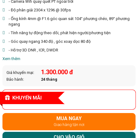
- Camera Wifi quay quét PT ngoài trời
- Độ phân giải 2304 x 1296 @ 30fps
- Ống kính 4mm @ F1.6 góc quan sát 104° phương chéo, 89° phương
ngang
- Tính năng tự động theo dõi, phát hiện người/phương tiện
- Góc quay ngang 340 độ , góc xoay dọc 80 độ
- Hỗ trợ 3D DNR , ICR, DWDR
Xem thêm
1.300.000 đ
Giá khuyến mại:
Bảo hành:
24 tháng
KHUYẾN MÃI
MUA NGAY
Giao hàng tận nơi
CHO VÀO GIỎ