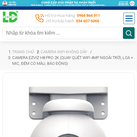
Hỗ trợ mua hàng:
0964 864 911
Hỗ trợ bảo hành:
034 607 6066
TRANG CHỦ
CAMERA WIFI KHÔNG DÂY
CAMERA EZVIZ H8 PRO 2K (QUAY QUÉT WIFI 4MP NGOÀI TRỜI, LOA +
MIC, ĐÊM CÓ MÀU, BÁO ĐỘNG)