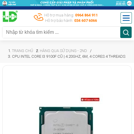
Hỗ trợ mua hàng:
0964 864 911
Hỗ trợ bảo hành:
034 607 6066
TRANG CHỦ
HÀNG QUA SỬ DỤNG - 2ND
CPU INTEL CORE I3 9100F CŨ | 4.20GHZ, 6M, 4 CORES 4 THREADS