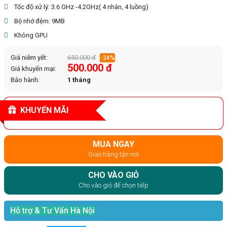
Tốc độ xử lý: 3.6 GHz -4.2GHz( 4 nhân, 4 luồng)
Bộ nhớ đệm: 9MB
Không GPU
Giá niêm yết:
650.000 đ
-24%
500.000 đ
Giá khuyến mại:
Bảo hành:
1 tháng
KHUYẾN MÃI
MUA NGAY
Giao hàng tận nơi
CHO VÀO GIỎ
Cho vào giỏ để chọn tiếp
Hỗ trợ & Tư Vấn Hà Nội