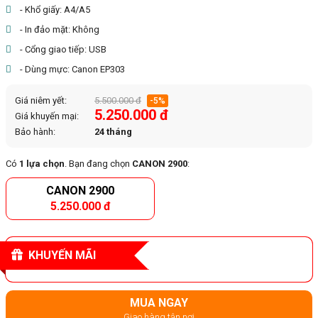
- Khổ giấy: A4/A5
- In đảo mặt: Không
- Cổng giao tiếp: USB
- Dùng mực: Canon EP303
Giá niêm yết:
5.500.000 đ
-5%
5.250.000 đ
Giá khuyến mại:
Bảo hành:
24 tháng
Có
1 lựa chọn
. Bạn đang chọn
CANON 2900
:
CANON 2900
5.250.000 đ
KHUYẾN MÃI
MUA NGAY
Giao hàng tận nơi