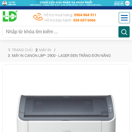
Hỗ trợ mua hàng:
0964 864 911
Hỗ trợ bảo hành:
034 607 6066
TRANG CHỦ
MÁY IN
MÁY IN CANON LBP- 2900 - LASER ĐEN TRẮNG ĐƠN NĂNG