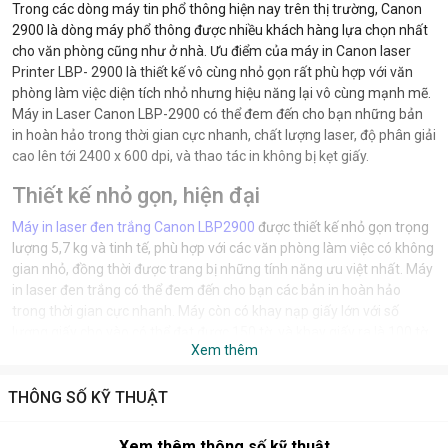
Trong các dòng máy tin phổ thông hiện nay trên thị trường,
Canon
2900
là dòng máy phổ thông được nhiều khách hàng lựa chọn nhất
cho văn phòng cũng như ở nhà. Ưu điểm của
máy in Canon laser
Printer LBP- 2900
là thiết kế vô cùng nhỏ gọn rất phù hợp với văn
phòng làm việc diện tích nhỏ nhưng hiệu năng lại vô cùng mạnh mẽ.
Máy in Laser Canon LBP-2900 có thể đem đến cho bạn những bản
in hoàn hảo trong thời gian cực nhanh, chất lượng laser, độ phân giải
cao lên tới 2400 x 600 dpi, và thao tác in không bị kẹt giấy.
Thiết kế nhỏ gọn, hiện đại
Máy in laser đen trắng Canon LBP2900
được thiết kế nhỏ gọn trọng
lượng 5,7 kg và tinh tế, phù hợp với các văn phòng làm việc có không
gian nhỏ, đồng thời được trang bị những tính năng ưu việt nhất. Máy
in laser đen trắng có thể đem đến cho bạn các bản in hoàn hảo
trong thời gian cực nhanh. Máy còn có khay nạp giấy lớn với số
lượng giấy cho vào có thể đạt được 150 tờ, và khay giấy ra là 100 tờ.
Xem thêm
THÔNG SỐ KỸ THUẬT
Tốc độ in nhanh
Nhanh chóng có kết quả in với chất lượng cao mà không mất thời
Xem thêm thông số kỹ thuật