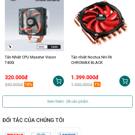
Tản Nhiệt CPU Masster Vision
Tản nhiệt Noctua NH-l9i
T400i
CHROMAX BLACK
320.000đ
1.399.000đ
390.000đ
18%
1.400.000đ
1%
Xem thêm
-28
sản phẩm
ĐỐI TÁC CỦA CHÚNG TÔI