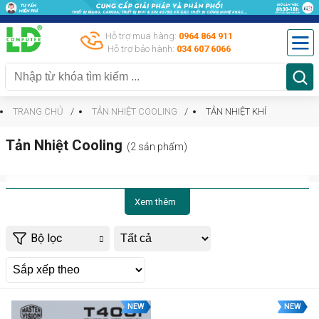
Hỗ trợ mua hàng:
0964 864 911
Hỗ trợ bảo hành:
034 607 6066
TRANG CHỦ
TẢN NHIỆT COOLING
TẢN NHIỆT KHÍ
Tản Nhiệt Cooling
(2 sản phẩm)
Xem thêm
Bộ lọc
NEW
NEW