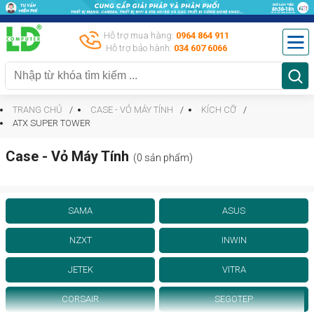
Hỗ trợ mua hàng:
0964 864 911
Hỗ trợ bảo hành:
034 607 6066
TRANG CHỦ
CASE - VỎ MÁY TÍNH
KÍCH CỠ
ATX SUPER TOWER
Case - Vỏ Máy Tính
(0 sản phẩm)
SAMA
ASUS
NZXT
INWIN
JETEK
VITRA
CORSAIR
SEGOTEP