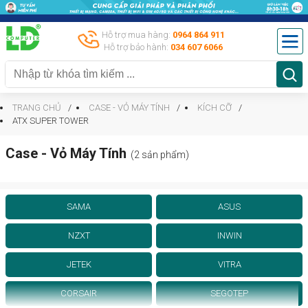
Hỗ trợ mua hàng:
0964 864 911
Hỗ trợ bảo hành:
034 607 6066
TRANG CHỦ
CASE - VỎ MÁY TÍNH
KÍCH CỠ
ATX SUPER TOWER
Case - Vỏ Máy Tính
(2 sản phẩm)
SAMA
ASUS
NZXT
INWIN
JETEK
VITRA
CORSAIR
SEGOTEP