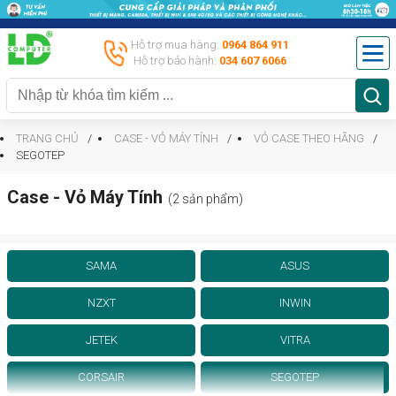
Hỗ trợ mua hàng:
0964 864 911
Hỗ trợ bảo hành:
034 607 6066
TRANG CHỦ
CASE - VỎ MÁY TÍNH
VỎ CASE THEO HÃNG
SEGOTEP
Case - Vỏ Máy Tính
(2 sản phẩm)
SAMA
ASUS
NZXT
INWIN
JETEK
VITRA
CORSAIR
SEGOTEP