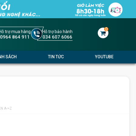
0
Hỗ trợ mua hàng
Hỗ trợ bảo hành
0964 864 911
034 607 6066
NH SÁCH
TIN TỨC
YOUTUBE
ÊN A->Z