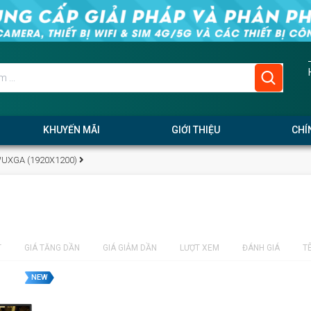
KHUYẾN MÃI
GIỚI THIỆU
CHÍ
UXGA (1920X1200)
T
GIÁ TĂNG DẦN
GIÁ GIẢM DẦN
LƯỢT XEM
ĐÁNH GIÁ
T
NEW