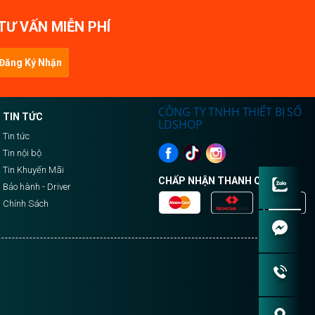
TƯ VẤN MIỄN PHÍ
Đăng Ký Nhận
Tin
CÔNG TY TNHH THIẾT BỊ SỐ
TIN TỨC
LDSHOP
Tin tức
Tin nội bộ
Tin Khuyến Mãi
CHẤP NHẬN THANH QUA:
Bảo hành - Driver
Chính Sách