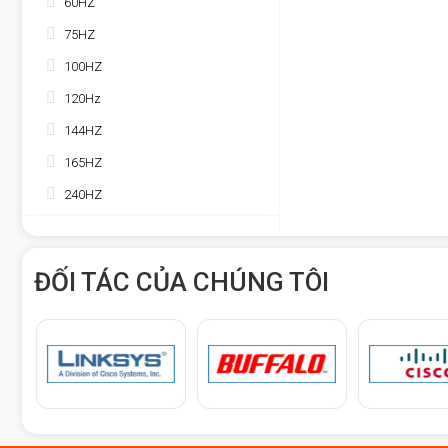
60HZ
75HZ
100HZ
120Hz
144HZ
165HZ
240HZ
ĐỐI TÁC CỦA CHÚNG TÔI