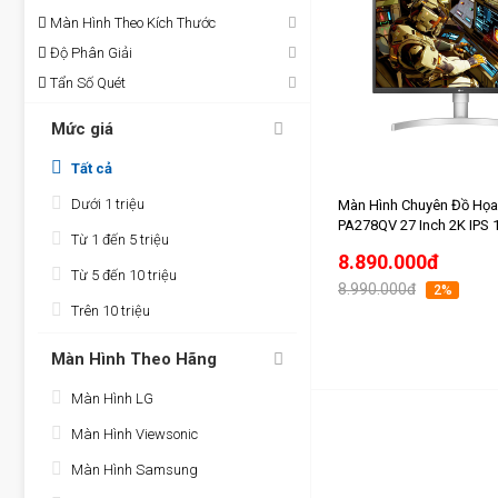
Màn Hình Theo Kích Thước
Độ Phân Giải
Tẩn Số Quét
Mức giá
Tất cả
Dưới 1 triệu
Màn Hình Chuyên Đồ Họa
PA278QV 27 Inch 2K IPS
Từ 1 đến 5 triệu
8.890.000đ
Từ 5 đến 10 triệu
8.990.000đ
2%
Trên 10 triệu
Màn Hình Theo Hãng
Màn Hình LG
Màn Hình Viewsonic
Màn Hình Samsung