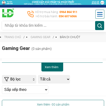
Hỗ trợ mua hàng:
0964 864 911
Hỗ trợ bảo hành:
034 607 6066
TRANG CHỦ
GAMING GEAR
BÀN DI CHUỘT
Gaming Gear
(0 sản phẩm)
Xem thêm
Bộ lọc
Xem thêm
-30
sản phẩm