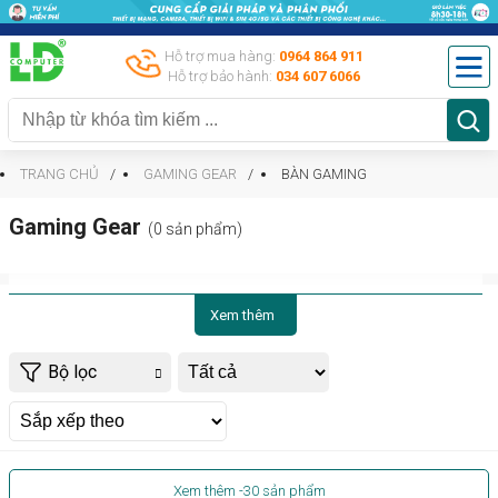
Hỗ trợ mua hàng:
0964 864 911
Hỗ trợ bảo hành:
034 607 6066
TRANG CHỦ
GAMING GEAR
BÀN GAMING
Gaming Gear
(0 sản phẩm)
Xem thêm
Bộ lọc
Xem thêm
-30
sản phẩm