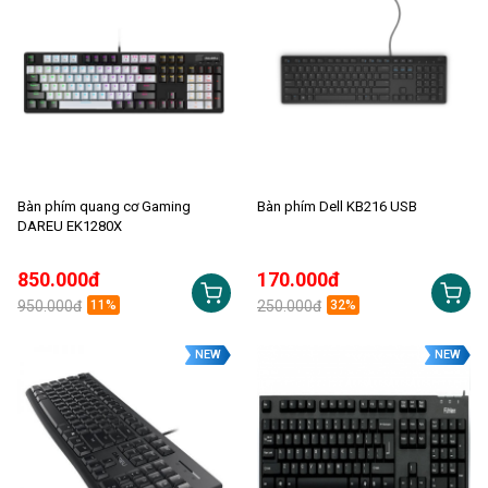
Bàn phím quang cơ Gaming
Bàn phím Dell KB216 USB
DAREU EK1280X
850.000đ
170.000đ
950.000đ
11%
250.000đ
32%
NEW
NEW