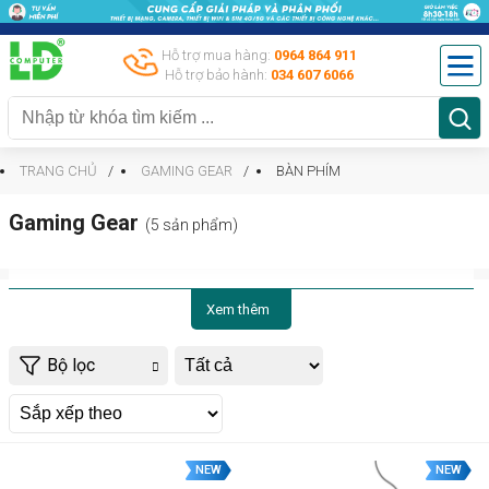
Hỗ trợ mua hàng:
0964 864 911
Hỗ trợ bảo hành:
034 607 6066
TRANG CHỦ
GAMING GEAR
BÀN PHÍM
Gaming Gear
(5 sản phẩm)
Xem thêm
Bộ lọc
NEW
NEW